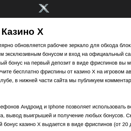
 Казино Х
улярно обновляется рабочее зеркало для обхода бло
м эксклюзивным бонусом и вход на официальный сай
ный бонус на первый депозит в виде фриспинов вы м
чите бесплатно фриспины от казино Х на игровом ав
клубе, в нижней части сайта мы публикуем коммента
ефонов Андроид и Iphone позволяет использовать в
та, вывод выигрышей и получение любых бонусов. С
 бонус казино Х выдается в виде фриспинов (от 20 д